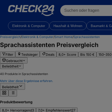
Suchen oder fragen
Elektronik & Computer
Haushalt & Wohnen
Baumarkt & G
Preisvergleich
/
Elektronik & Computer
/
Smart Home
/
Sprachassistenten
Sprachassistenten
Preisvergleich
Filter
Testsieger
Deals
8,0+ Score
Bis 150 €
150–350
Gebraucht
Beliebtheit
40
Produkte in Sprachassistenten
Mehr über diese Ergebnisse erfahren.
Beliebtheit
Produktbewertung
8,0+ Hervorragend
3
7,0+ Empfehlenswert
27