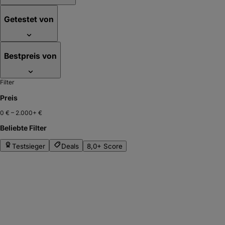
Getestet von
Bestpreis von
Filter
Preis
0 €
–
2.000+ €
Beliebte Filter
Testsieger
Deals
8,0+ Score