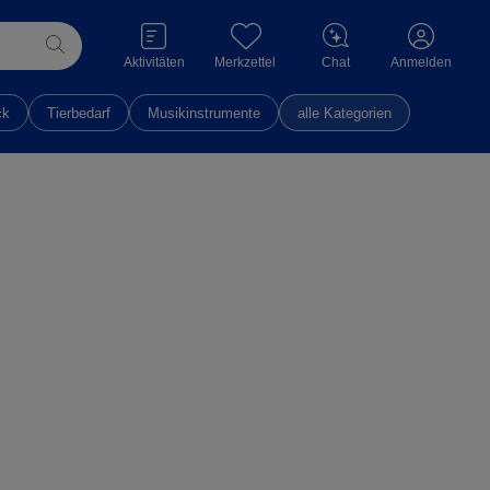
Aktivitäten
Merkzettel
Chat
Anmelden
ck
Tierbedarf
Musikinstrumente
alle Kategorien