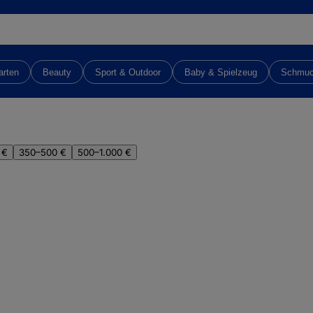
arten
Beauty
Sport & Outdoor
Baby & Spielzeug
Schmu
 €
350–500 €
500–1.000 €