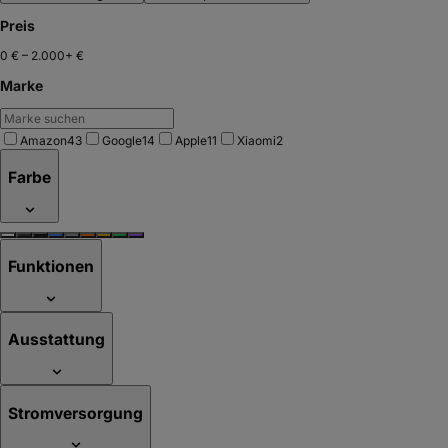
Preis
0 €
–
2.000+ €
Marke
Amazon
43
Google
14
Apple
11
Xiaomi
2
Farbe
Funktionen
Ausstattung
Stromversorgung