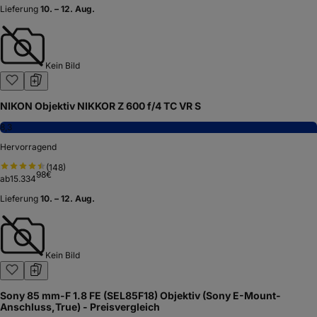
Lieferung
10. – 12. Aug.
Kein Bild
NIKON Objektiv NIKKOR Z 600 f/4 TC VR S
8,3
Hervorragend
(
148
)
98
€
ab
15.334
Lieferung
10. – 12. Aug.
Kein Bild
Sony 85 mm-F 1.8 FE (SEL85F18) Objektiv (Sony E-Mount-
Anschluss,True) - Preisvergleich