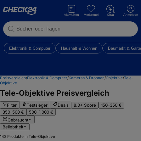
Aktivitäten
Merkzettel
Chat
Anmelden
Suchen oder fragen
Elektronik & Computer
Haushalt & Wohnen
Baumarkt & Gart
Preisvergleich
/
Elektronik & Computer
/
Kameras & Drohnen
/
Objektive
/
Tele-
Objektive
Tele-Objektive
Preisvergleich
Filter
Testsieger
Deals
8,0+ Score
150–350 €
350–500 €
500–1.000 €
Gebraucht
Beliebtheit
142
Produkte in Tele-Objektive