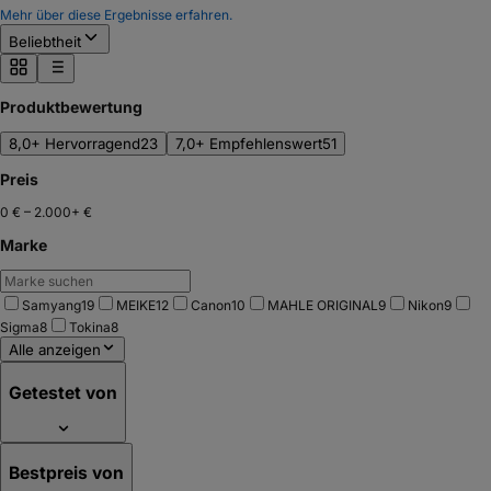
Mehr über diese Ergebnisse erfahren.
Beliebtheit
Produktbewertung
8,0+ Hervorragend
23
7,0+ Empfehlenswert
51
Preis
0 €
–
2.000+ €
Marke
Samyang
19
MEIKE
12
Canon
10
MAHLE ORIGINAL
9
Nikon
9
Sigma
8
Tokina
8
Alle anzeigen
Getestet von
Bestpreis von