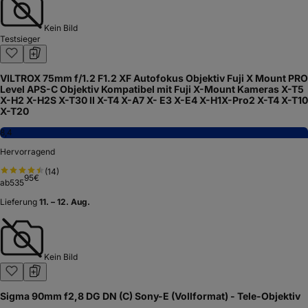
Kein Bild
Testsieger
VILTROX 75mm f/1.2 F1.2 XF Autofokus Objektiv Fuji X Mount PRO
Level APS-C Objektiv Kompatibel mit Fuji X-Mount Kameras X-T5
X-H2 X-H2S X-T30 II X-T4 X-A7 X- E3 X-E4 X-H1X-Pro2 X-T4 X-T10
X-T20
8,4
Hervorragend
(
14
)
95
€
ab
535
Lieferung
11. – 12. Aug.
Kein Bild
Sigma 90mm f2,8 DG DN (C) Sony-E (Vollformat) - Tele-Objektiv