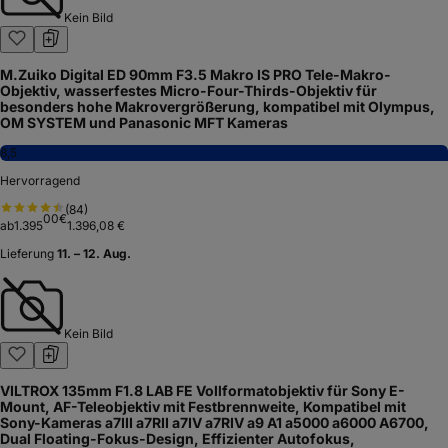
Kein Bild
M.Zuiko Digital ED 90mm F3.5 Makro IS PRO Tele-Makro-
Objektiv, wasserfestes Micro-Four-Thirds-Objektiv für
besonders hohe Makrovergrößerung, kompatibel mit Olympus,
OM SYSTEM und Panasonic MFT Kameras
8,5
Hervorragend
(
84
)
00
€
ab
1.395
1.396,08 €
Lieferung
11. – 12. Aug.
Kein Bild
VILTROX 135mm F1.8 LAB FE Vollformatobjektiv für Sony E-
Mount, AF-Teleobjektiv mit Festbrennweite, Kompatibel mit
Sony-Kameras a7III a7RII a7IV a7RIV a9 A1 a5000 a6000 A6700,
Dual Floating-Fokus-Design, Effizienter Autofokus,