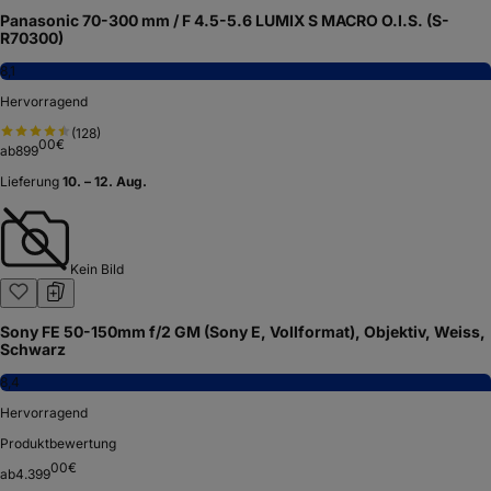
Panasonic 70-300 mm / F 4.5-5.6 LUMIX S MACRO O.I.S. (S-
R70300)
8,1
Hervorragend
(
128
)
00
€
ab
899
Lieferung
10. – 12. Aug.
Kein Bild
Sony FE 50-150mm f/2 GM (Sony E, Vollformat), Objektiv, Weiss,
Schwarz
8,4
Hervorragend
Produktbewertung
00
€
ab
4.399