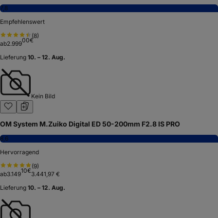
7,8
Empfehlenswert
(
8
)
00
€
ab
2.999
Lieferung
10. – 12. Aug.
Kein Bild
OM System M.Zuiko Digital ED 50-200mm F2.8 IS PRO
8,6
Hervorragend
(
9
)
10
€
ab
3.149
3.441,97 €
Lieferung
10. – 12. Aug.