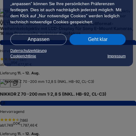
„anpassen” können Sie Ihre persönlichen Präferenzen
festlegen. Dies ist auch nachträglich jederzeit möglich. Mit
dem Klick auf „Nur notwendige Cookies” werden lediglich
technisch notwendige Cookies gespeichert.
VILTROX AF 16mm F1.8 FE Objektiv, großes Vollformat-
Weitwinkelobjektiv mit LCD-Display für Sony E-Mount Kameras,
16 mm Brennweite, präziser Autofokus
Anpassen
Geht klar
8,7
Datenschutzerklärung
Hervorragend
Cookierichtlinie
Impressum
(
37
)
95
€
ab
469
477,81 €
Lieferung
11. – 12. Aug.
NIKKOR Z 70 -200 mm 1:2,8 S (INKL. HB-92, CL-C3)
8,6
Hervorragend
(
186
)
00
€
ab
1.749
1.787,46 €
Lieferung
11. – 12. Aug.