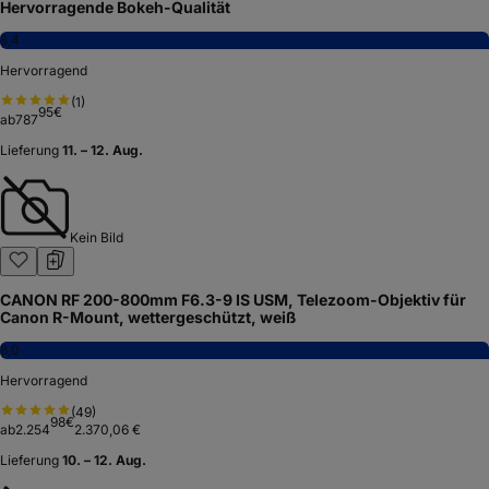
Hervorragende Bokeh-Qualität
8,4
Hervorragend
(
1
)
95
€
ab
787
Lieferung
11. – 12. Aug.
Kein Bild
CANON RF 200-800mm F6.3-9 IS USM, Telezoom-Objektiv für
Canon R-Mount, wettergeschützt, weiß
8,0
Hervorragend
(
49
)
98
€
ab
2.254
2.370,06 €
Lieferung
10. – 12. Aug.