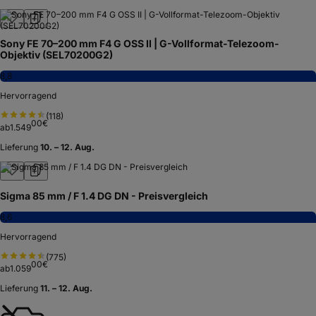
Sony FE 70–200 mm F4 G OSS II | G-Vollformat-Telezoom-
Objektiv (SEL70200G2)
8,8
Hervorragend
(
118
)
00
€
ab
1.549
Lieferung
10. – 12. Aug.
Sigma 85 mm / F 1.4 DG DN - Preisvergleich
8,6
Hervorragend
(
775
)
00
€
ab
1.059
Lieferung
11. – 12. Aug.