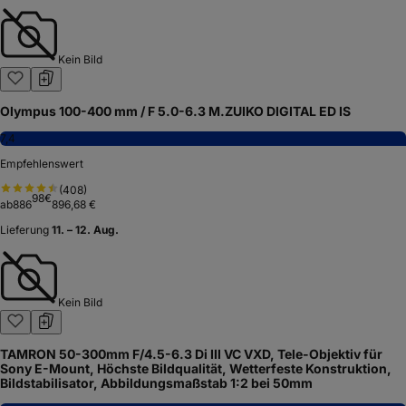
Kein Bild
Olympus 100-400 mm / F 5.0-6.3 M.ZUIKO DIGITAL ED IS
7,4
Empfehlenswert
(
408
)
98
€
ab
886
896,68 €
Lieferung
11. – 12. Aug.
Kein Bild
TAMRON 50-300mm F/4.5-6.3 Di III VC VXD, Tele-Objektiv für
Sony E-Mount, Höchste Bildqualität, Wetterfeste Konstruktion,
Bildstabilisator, Abbildungsmaßstab 1:2 bei 50mm