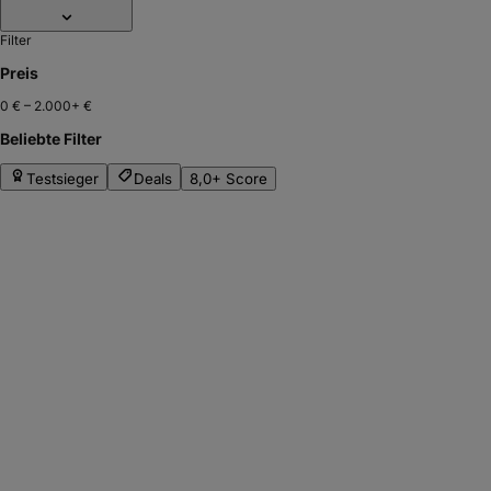
Filter
Preis
0 €
–
2.000+ €
Beliebte Filter
Testsieger
Deals
8,0+ Score