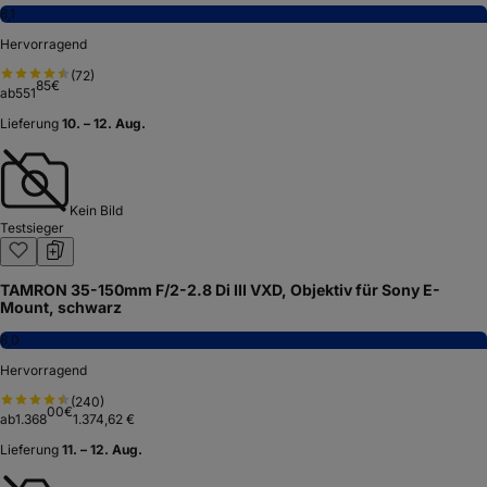
8,1
Hervorragend
(
72
)
85
€
ab
551
Lieferung
10. – 12. Aug.
Kein Bild
Testsieger
TAMRON 35-150mm F/2-2.8 Di III VXD, Objektiv für Sony E-
Mount, schwarz
8,0
Hervorragend
(
240
)
00
€
ab
1.368
1.374,62 €
Lieferung
11. – 12. Aug.