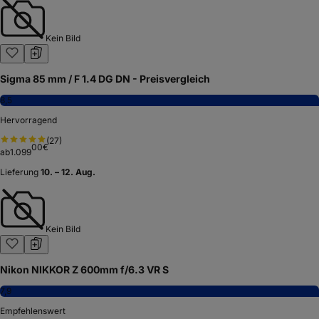
Kein Bild
Sigma 85 mm / F 1.4 DG DN - Preisvergleich
8,5
Hervorragend
(
27
)
00
€
ab
1.099
Lieferung
10. – 12. Aug.
Kein Bild
Nikon NIKKOR Z 600mm f/6.3 VR S
7,9
Empfehlenswert